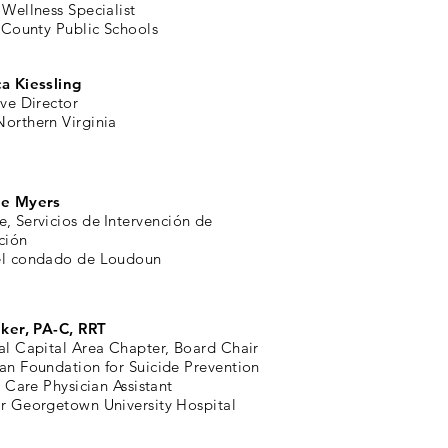
Wellness Specialist
 County Public Schools
a Kiessling
ve Director
orthern Virginia
ie Myers
e,
Servicios de
Intervención de
ción
l condado de Loudoun
lker, PA-C, RRT
al Capital Area Chapter, Board Chair
an Foundation for Suicide Prevention
l Care Physician Assistant
r Georgetown University Hospital