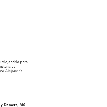
e Alejandría para
ustancias
una Alejandría
ny Demers, MS